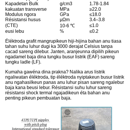
Kapadetan Bulk
g/cm3
1.78-1.84
kakuatan transverse
MPa
≥22.0
Modulus ngora
GPa
≤18.0
Résistansi husus
µΩm
3.4–3.8
(CTE)
≤1.0
10-6 ℃
eusi lebu
%
≤0.2
Éléktroda grafit mangrupikeun hiji-hijina bahan anu tiasa
tahan suhu luhur dugi ka 3000 derajat Celsius tanpa
cacad sareng dilebur. Janten, aranjeunna dipilih pikeun
ngadamel baja dina tungku busur listrik (EAF) sareng
tungku ladle (LF).
Kumaha gawéna dina prakna? Nalika arus listrik
ngaliwatan éléktroda, tip éléktroda nyiptakeun busur listrik
anu ngahasilkeun panas anu luhur pisan sareng ngalebur
baja kana beusi lebur. Résistansi suhu luhur sareng
résistansi shock termal ngajadikeun éta bahan anu
penting pikeun pembuatan baja.