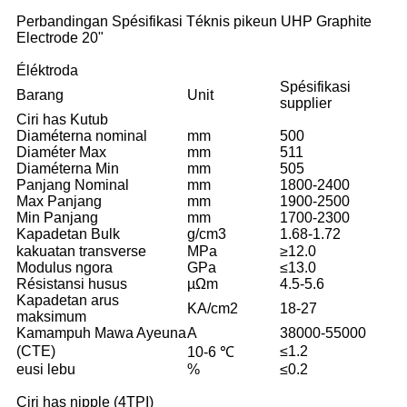
Perbandingan Spésifikasi Téknis pikeun UHP Graphite
Electrode 20"
Éléktroda
Spésifikasi
Barang
Unit
supplier
Ciri has Kutub
Diaméterna nominal
mm
500
Diaméter Max
mm
511
Diaméterna Min
mm
505
Panjang Nominal
mm
1800-2400
Max Panjang
mm
1900-2500
Min Panjang
mm
1700-2300
Kapadetan Bulk
g/cm3
1.68-1.72
kakuatan transverse
MPa
≥12.0
Modulus ngora
GPa
≤13.0
Résistansi husus
µΩm
4.5-5.6
Kapadetan arus
KA/cm2
18-27
maksimum
Kamampuh Mawa Ayeuna
A
38000-55000
(CTE)
≤1.2
10-6 ℃
eusi lebu
%
≤0.2
Ciri has nipple (4TPI)