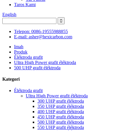
Taros Kami
English
Telepon: 0086-19555988855
E-mail: asher@hexicarbon.com
Imah
Produk
Éléktroda grafit
Ultra High Power grafit éléktroda
500 UHP grafit éléktroda
Kategori
Éléktroda grafit
Ultra High Power grafit éléktroda
300 UHP grafit éléktroda
350 UHP grafit éléktroda
400 UHP grafit éléktroda
450 UHP grafit éléktroda
500 UHP grafit éléktroda
550 UHP grafit éléktroda