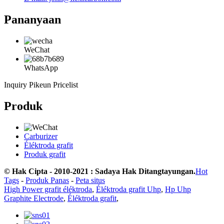
Pananyaan
WeChat
WhatsApp
Inquiry Pikeun Pricelist
Produk
Carburizer
Éléktroda grafit
Produk grafit
© Hak Cipta - 2010-2021 : Sadaya Hak Ditangtayungan.
Hot
Tags
-
Produk Panas
-
Peta situs
High Power grafit éléktroda
,
Éléktroda grafit Uhp
,
Hp Uhp
Graphite Electrode
,
Éléktroda grafit
,