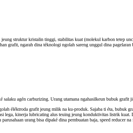
i jeung struktur kristalin tinggi, stabilitas kuat (molekul karbon tetep un
 grafit, ngarah dina téknologi ngolah sareng unggul dina pagelaran 
aké salaku agén carburizing. Urang utamana ngahasilkeun bubuk grafit jie
a ngolah éléktroda grafit jeung milik na ku-produk. Sajaba ti éta, bubuk
asi lega, kinerja lubricating alus teuing jeung konduktivitas listrik kua
u parusahaan urang bisa dipaké dina pembuatan baja, speed reducer na f