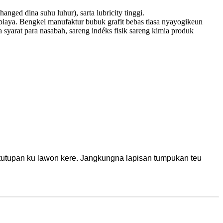
changed dina suhu luhur), sarta lubricity tinggi.
biaya. Bengkel manufaktur bubuk grafit bebas tiasa nyayogikeun
a syarat para nasabah, sareng indéks fisik sareng kimia produk
itutupan ku lawon kere. Jangkungna lapisan tumpukan teu