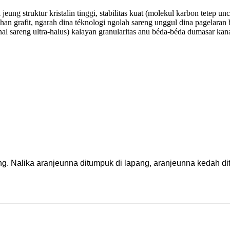
i jeung struktur kristalin tinggi, stabilitas kuat (molekul karbon tetep un
 grafit, ngarah dina téknologi ngolah sareng unggul dina pagelaran 
nal sareng ultra-halus) kalayan granularitas anu béda-béda dumasar kan
ng. Nalika aranjeunna ditumpuk di lapang, aranjeunna kedah d