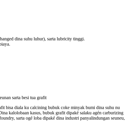
changed dina suhu luhur), sarta lubricity tinggi.
biaya.
unan sarta besi tua grafit
 grafit bisa diala ku calcining bubuk coke minyak bumi dina suhu nu
t. Dina kalolobaan kasus, bubuk grafit dipaké salaku agén carburizing
oundry, sarta ogé loba dipaké dina industri panyalindungan seuneu,