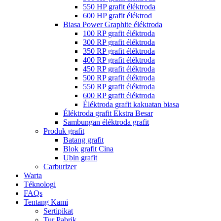
550 HP grafit éléktroda
600 HP grafit éléktrod
Biasa Power Graphite éléktroda
100 RP grafit éléktroda
300 RP grafit éléktroda
350 RP grafit éléktroda
400 RP grafit éléktroda
450 RP grafit éléktroda
500 RP grafit éléktroda
550 RP grafit éléktroda
600 RP grafit éléktroda
Éléktroda grafit kakuatan biasa
Éléktroda grafit Ekstra Besar
Sambungan éléktroda grafit
Produk grafit
Batang grafit
Blok grafit Cina
Ubin grafit
Carburizer
Warta
Téknologi
FAQs
Tentang Kami
Sertipikat
Tur Pabrik