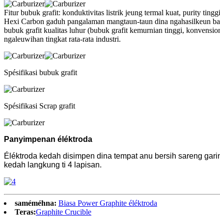
Fitur bubuk grafit: konduktivitas listrik jeung termal kuat, purity tingg
Hexi Carbon gaduh pangalaman mangtaun-taun dina ngahasilkeun bahan
bubuk grafit kualitas luhur (bubuk grafit kemurnian tinggi, konvensio
ngaleuwihan tingkat rata-rata industri.
Spésifikasi bubuk grafit
Spésifikasi Scrap grafit
Panyimpenan éléktroda
Éléktroda kedah disimpen dina tempat anu bersih sareng gari
kedah langkung ti 4 lapisan.
saméméhna:
Biasa Power Graphite éléktroda
Teras:
Graphite Crucible