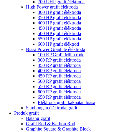
700 UHP grafit éléktroda
High Power grafit éléktroda
300 HP grafit éléktroda
350 HP grafit éléktroda
400 HP grafit éléktroda
450 HP grafit éléktroda
500 HP grafit éléktroda
550 HP grafit éléktroda
600 HP grafit éléktrod
Biasa Power Graphite éléktroda
100 RP Grafit Milih rode
300 RP grafit éléktroda
350 RP grafit éléktroda
400 RP grafit éléktroda
450 RP grafit éléktroda
500 RP grafit éléktroda
550 RP grafit éléktroda
600 RP grafit éléktroda
650 RP grafit éléktroda
Éléktroda grafit kakuatan biasa
Sambungan éléktroda grafit
Produk grafit
Batang grafit
Grafit Rod & Karbon Rod
Graphite Square & Graphite Block