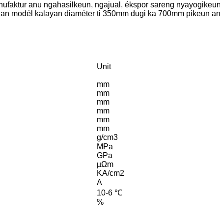
ktur anu ngahasilkeun, ngajual, ékspor sareng nyayogikeun rup
n modél kalayan diaméter ti 350mm dugi ka 700mm pikeun anjeu
Unit
mm
mm
mm
mm
mm
mm
g/cm3
MPa
GPa
µΩm
KA/cm2
A
10-6 ℃
%