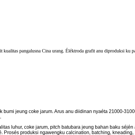
 kualitas pangalusna Cina urang. Éléktroda grafit anu diproduksi ku pab
ak bumi jeung coke jarum. Arus anu diidinan nyaéta 21000-310
.
litas luhur, coke jarum, pitch batubara jeung bahan baku séjén
é. Prosés produksi ngawengku calcination, batching, kneading, 