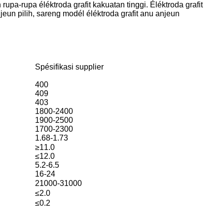
a-rupa éléktroda grafit kakuatan tinggi. Éléktroda grafit
n pilih, sareng modél éléktroda grafit anu anjeun
Spésifikasi supplier
400
409
403
1800-2400
1900-2500
1700-2300
1.68-1.73
≥11.0
≤12.0
5.2-6.5
16-24
21000-31000
≤2.0
≤0.2