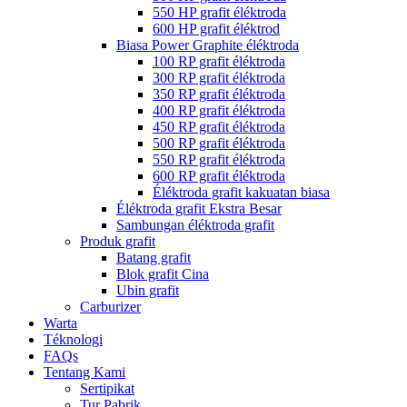
550 HP grafit éléktroda
600 HP grafit éléktrod
Biasa Power Graphite éléktroda
100 RP grafit éléktroda
300 RP grafit éléktroda
350 RP grafit éléktroda
400 RP grafit éléktroda
450 RP grafit éléktroda
500 RP grafit éléktroda
550 RP grafit éléktroda
600 RP grafit éléktroda
Éléktroda grafit kakuatan biasa
Éléktroda grafit Ekstra Besar
Sambungan éléktroda grafit
Produk grafit
Batang grafit
Blok grafit Cina
Ubin grafit
Carburizer
Warta
Téknologi
FAQs
Tentang Kami
Sertipikat
Tur Pabrik