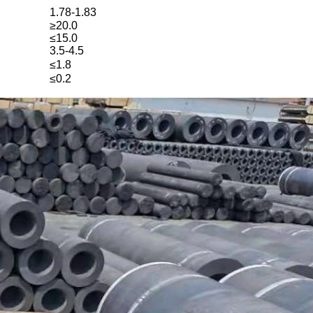
1.78-1.83
≥20.0
≤15.0
3.5-4.5
≤1.8
≤0.2