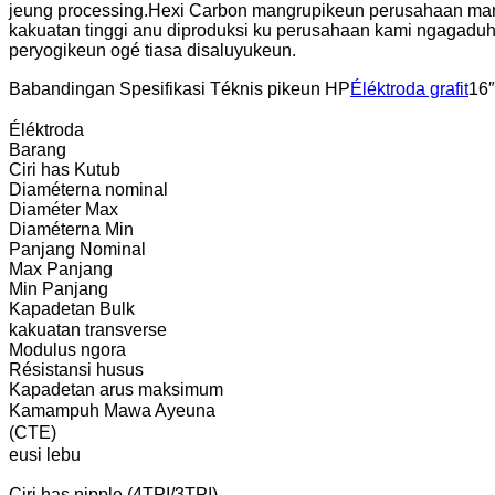
jeung processing.
Hexi Carbon mangrupikeun perusahaan manufa
kakuatan tinggi anu diproduksi ku perusahaan kami ngagaduha
peryogikeun ogé tiasa disaluyukeun.
Babandingan Spesifikasi Téknis pikeun HP
Éléktroda grafit
16″
Éléktroda
Barang
Ciri has Kutub
Diaméterna nominal
Diaméter Max
Diaméterna Min
Panjang Nominal
Max Panjang
Min Panjang
Kapadetan Bulk
kakuatan transverse
Modulus ngora
Résistansi husus
Kapadetan arus maksimum
Kamampuh Mawa Ayeuna
(CTE)
eusi lebu
Ciri has nipple (4TPI/3TPI)