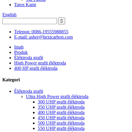
Taros Kami
English
Telepon: 0086-19555988855
E-mail: asher@hexicarbon.com
Imah
Produk
Éléktroda grafit
High Power grafit éléktroda
400 HP grafit éléktroda
Kategori
Éléktroda grafit
Ultra High Power grafit éléktroda
300 UHP grafit éléktroda
350 UHP grafit éléktroda
400 UHP grafit éléktroda
450 UHP grafit éléktroda
500 UHP grafit éléktroda
550 UHP grafit éléktroda