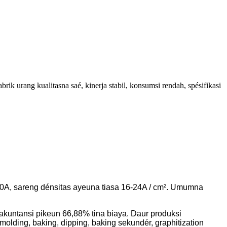
rik urang kualitasna saé, kinerja stabil, konsumsi rendah, spésifikasi
00A, sareng dénsitas ayeuna tiasa 16-24A / cm². Umumna
 akuntansi pikeun 66,88% tina biaya. Daur produksi
molding, baking, dipping, baking sekundér, graphitization