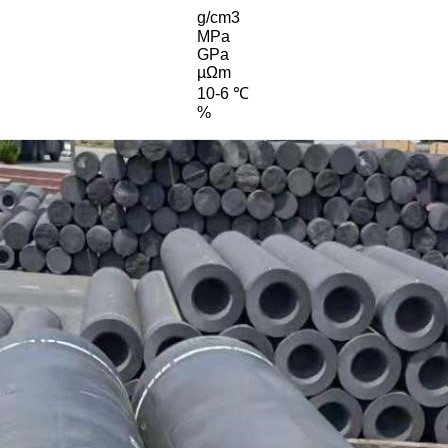
g/cm3
MPa
GPa
µΩm
10-6 ℃
%