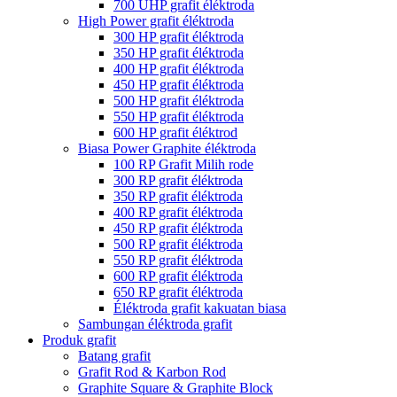
700 UHP grafit éléktroda
High Power grafit éléktroda
300 HP grafit éléktroda
350 HP grafit éléktroda
400 HP grafit éléktroda
450 HP grafit éléktroda
500 HP grafit éléktroda
550 HP grafit éléktroda
600 HP grafit éléktrod
Biasa Power Graphite éléktroda
100 RP Grafit Milih rode
300 RP grafit éléktroda
350 RP grafit éléktroda
400 RP grafit éléktroda
450 RP grafit éléktroda
500 RP grafit éléktroda
550 RP grafit éléktroda
600 RP grafit éléktroda
650 RP grafit éléktroda
Éléktroda grafit kakuatan biasa
Sambungan éléktroda grafit
Produk grafit
Batang grafit
Grafit Rod & Karbon Rod
Graphite Square & Graphite Block