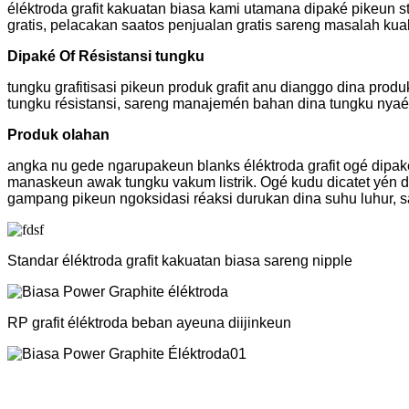
éléktroda grafit kakuatan biasa kami utamana dipaké pikeun s
gratis, pelacakan saatos penjualan gratis sareng masalah kual
Dipaké Of Résistansi tungku
tungku grafitisasi pikeun produk grafit anu dianggo dina produ
tungku résistansi, sareng manajemén bahan dina tungku nyaét
Produk olahan
angka nu gede ngarupakeun blanks éléktroda grafit ogé dipak
manaskeun awak tungku vakum listrik. Ogé kudu dicatet yén dina 
gampang pikeun ngoksidasi réaksi durukan dina suhu luhur, sa
Standar éléktroda grafit kakuatan biasa sareng nipple
RP grafit éléktroda beban ayeuna diijinkeun