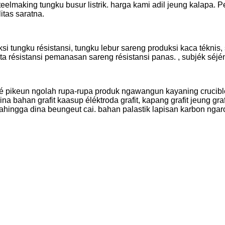
teelmaking tungku busur listrik. harga kami adil jeung kalapa
itas saratna.
ksi tungku résistansi, tungku lebur sareng produksi kaca téknis
a résistansi pemanasan sareng résistansi panas. , subjék séj
é pikeun ngolah rupa-rupa produk ngawangun kayaning crucible
bahan grafit kaasup éléktroda grafit, kapang grafit jeung grafit
hingga dina beungeut cai. bahan palastik lapisan karbon ngaron