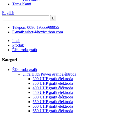
Taros Kami
English
Telepon: 0086-19555988855
E-mail: asher@hexicarbon.com
Imah
Produk
Éléktroda grafit
Kategori
Éléktroda grafit
Ultra High Power grafit éléktroda
300 UHP grafit éléktroda
350 UHP grafit éléktroda
400 UHP grafit éléktroda
450 UHP grafit éléktroda
500 UHP grafit éléktroda
550 UHP grafit éléktroda
600 UHP grafit éléktroda
650 UHP grafit éléktroda