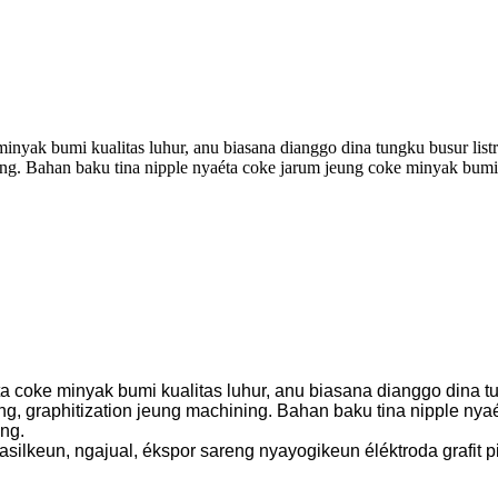
inyak bumi kualitas luhur, anu biasana dianggo dina tungku busur list
ing. Bahan baku tina nipple nyaéta coke jarum jeung coke minyak bumi 
 coke minyak bumi kualitas luhur, anu biasana dianggo dina tu
g, graphitization jeung machining. Bahan baku tina nipple nyaé
ng.
keun, ngajual, ékspor sareng nyayogikeun éléktroda grafit pi