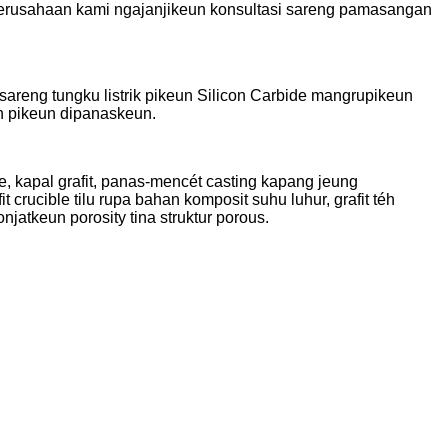
. Perusahaan kami ngajanjikeun konsultasi sareng pamasangan
, sareng tungku listrik pikeun Silicon Carbide mangrupikeun
én pikeun dipanaskeun.
, kapal grafit, panas-mencét casting kapang jeung
 crucible tilu rupa bahan komposit suhu luhur, grafit téh
jatkeun porosity tina struktur porous.