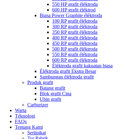
550 HP grafit éléktroda
600 HP grafit éléktrod
Biasa Power Graphite éléktroda
100 RP grafit éléktroda
300 RP grafit éléktroda
350 RP grafit éléktroda
400 RP grafit éléktroda
450 RP grafit éléktroda
500 RP grafit éléktroda
550 RP grafit éléktroda
600 RP grafit éléktroda
Éléktroda grafit kakuatan biasa
Éléktroda grafit Ekstra Besar
Sambungan éléktroda grafit
Produk grafit
Batang grafit
Blok grafit Cina
Ubin grafit
Carburizer
Warta
Téknologi
FAQs
Tentang Kami
Sertipikat
Tur Pabrik