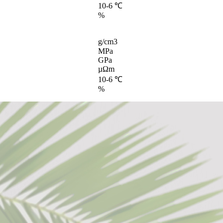
10-6 ℃
%
g/cm3
MPa
GPa
µΩm
10-6 ℃
%