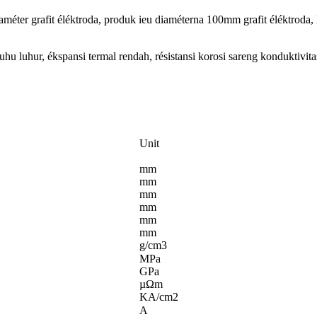
iaméter grafit éléktroda, produk ieu diaméterna 100mm grafit éléktroda
hu luhur, ékspansi termal rendah, résistansi korosi sareng konduktivitas 
Unit
mm
mm
mm
mm
mm
mm
g/cm3
MPa
GPa
µΩm
KA/cm2
A