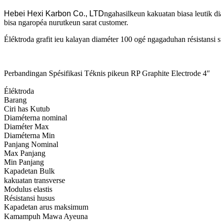
Hebei Hexi Karbon Co., LTD
ngahasilkeun kakuatan biasa leutik d
bisa ngaropéa nurutkeun sarat customer.
Éléktroda grafit ieu kalayan diaméter 100 ogé ngagaduhan résistansi su
Perbandingan Spésifikasi Téknis pikeun RP Graphite Electrode 4″
Éléktroda
Barang
Ciri has Kutub
Diaméterna nominal
Diaméter Max
Diaméterna Min
Panjang Nominal
Max Panjang
Min Panjang
Kapadetan Bulk
kakuatan transverse
Modulus elastis
Résistansi husus
Kapadetan arus maksimum
Kamampuh Mawa Ayeuna