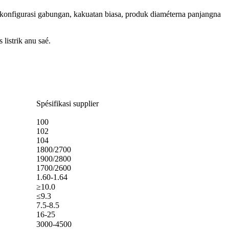
, konfigurasi gabungan, kakuatan biasa, produk diaméterna panjangna
listrik anu saé.
Spésifikasi supplier
100
102
104
1800/2700
1900/2800
1700/2600
1.60-1.64
≥10.0
≤9.3
7.5-8.5
16-25
3000-4500