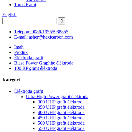
Taros Kami
English
Telepon: 0086-19555988855
E-mail: asher@hexicarbon.com
Imah
Produk
Éléktroda grafit
Biasa Power Graphite éléktroda
100 RP grafit éléktroda
Kategori
Éléktroda grafit
Ultra High Power grafit éléktroda
300 UHP grafit éléktroda
350 UHP grafit éléktroda
400 UHP grafit éléktroda
450 UHP grafit éléktroda
500 UHP grafit éléktroda
550 UHP grafit éléktroda