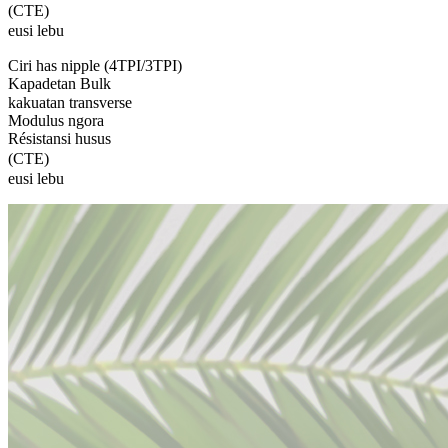
(CTE)
eusi lebu
Ciri has nipple (4TPI/3TPI)
Kapadetan Bulk
kakuatan transverse
Modulus ngora
Résistansi husus
(CTE)
eusi lebu