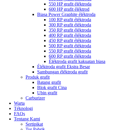
550 HP grafit éléktroda
600 HP grafit éléktrod
Biasa Power Graphite éléktroda
100 RP grafit éléktroda
300 RP grafit éléktroda
350 RP grafit éléktroda
400 RP grafit éléktroda
450 RP grafit éléktroda
500 RP grafit éléktroda
550 RP grafit éléktroda
600 RP grafit éléktroda
Éléktroda grafit kakuatan biasa
Éléktroda grafit Ekstra Besar
Sambungan éléktroda grafit
Produk grafit
Batang grafit
Blok grafit Cina
Ubin grafit
Carburizer
Warta
Téknologi
FAQs
Tentang Kami
Sertipikat
Tur Pabrik