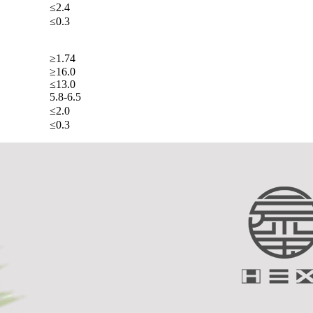
≤2.4
≤0.3
≥1.74
≥16.0
≤13.0
5.8-6.5
≤2.0
≤0.3