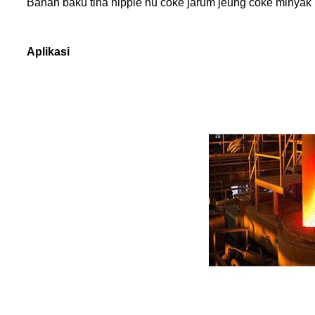
Bahan baku tina nipple nu coke jarum jeung coke minyak bu
Aplikasi