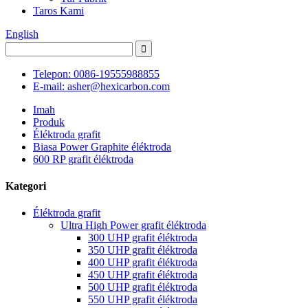
Taros Kami
English
Telepon: 0086-19555988855
E-mail: asher@hexicarbon.com
Imah
Produk
Éléktroda grafit
Biasa Power Graphite éléktroda
600 RP grafit éléktroda
Kategori
Éléktroda grafit
Ultra High Power grafit éléktroda
300 UHP grafit éléktroda
350 UHP grafit éléktroda
400 UHP grafit éléktroda
450 UHP grafit éléktroda
500 UHP grafit éléktroda
550 UHP grafit éléktroda