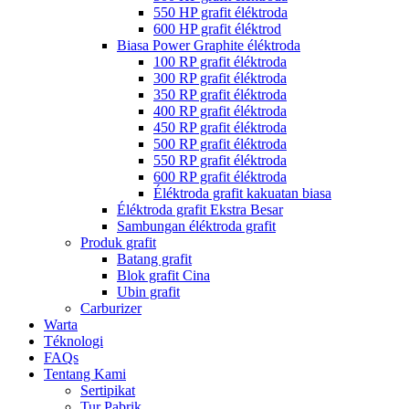
550 HP grafit éléktroda
600 HP grafit éléktrod
Biasa Power Graphite éléktroda
100 RP grafit éléktroda
300 RP grafit éléktroda
350 RP grafit éléktroda
400 RP grafit éléktroda
450 RP grafit éléktroda
500 RP grafit éléktroda
550 RP grafit éléktroda
600 RP grafit éléktroda
Éléktroda grafit kakuatan biasa
Éléktroda grafit Ekstra Besar
Sambungan éléktroda grafit
Produk grafit
Batang grafit
Blok grafit Cina
Ubin grafit
Carburizer
Warta
Téknologi
FAQs
Tentang Kami
Sertipikat
Tur Pabrik