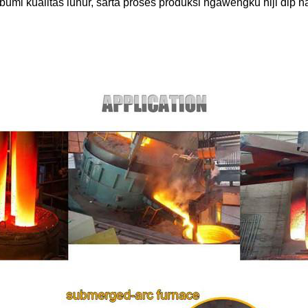
mi kualitas luhur, sarta prosés produksi ngawengku hiji dip na