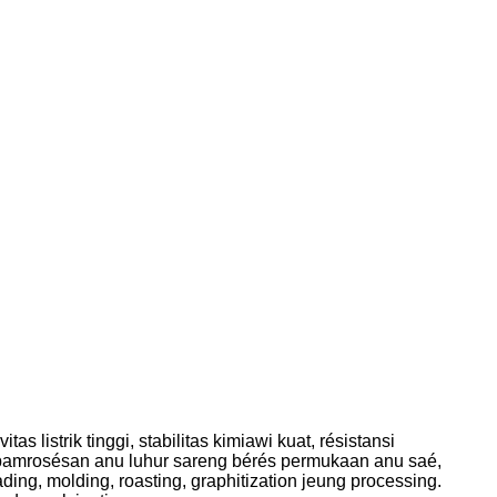
 listrik tinggi, stabilitas kimiawi kuat, résistansi
i pamrosésan anu luhur sareng bérés permukaan anu saé,
ing, molding, roasting, graphitization jeung processing.