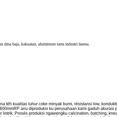
n dina baja, kakuatan, aluminium sarta industri lianna.
h kualitas luhur coke minyak bumi, résistansi low, konduktivitas
rafit 600mmRP anu diproduksi ku perusahaan kami gaduh akuras
istrik. Prosés produksi ngawengku calcination, batching, knead